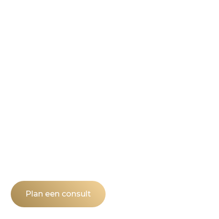
Mooi en natuurlijk ouder worden
Benieuwd naar wat wij voor
jou kunnen betekenen?
Je bent van harte welkom voor een gratis
en vrijblijvend consult, waarin onze
cosmetisch arts een eerlijk advies geeft.
Wij hebben een locatie in Amstelveen en
Enschede.
Plan een consult