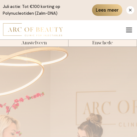
Juli actie: Tot €100 korting op
Lees meer
Polynucleotiden (Zalm-DNA)
Amstelveen
Enschede